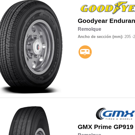
Goodyear
Endura
Remolque
Ancho de sección (mm):
205 -
GMX Prime
GP919