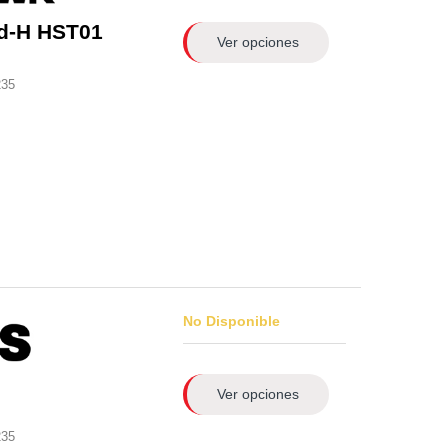
d-H HST01
Ver opciones
235
No Disponible
Ver opciones
235