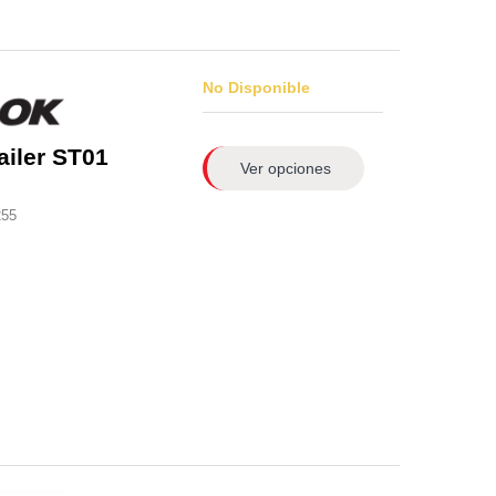
No Disponible
ailer ST01
Ver opciones
255